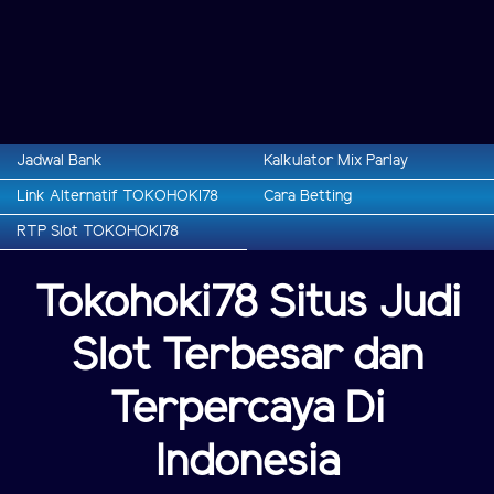
Jadwal Bank
Kalkulator Mix Parlay
Link Alternatif TOKOHOKI78
Cara Betting
RTP Slot TOKOHOKI78
Tokohoki78 Situs Judi
Slot Terbesar dan
Terpercaya Di
Indonesia