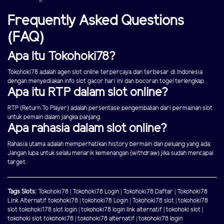
Frequently Asked Questions
(FAQ)
Apa Itu Tokohoki78?
Tokohoki78 adalah agen slot online terpercaya dan terbesar di Indonesia
dengan menyediakan info slot gacor hari ini dan bocoran togel terlengkap.
Apa itu RTP dalam slot online?
RTP (Return To Player) adalah persentase pengembalian dari permainan slot
untuk pemain dalam jangka panjang.
Apa rahasia dalam slot online?
Rahasia utama adalah memperhatikan history bermain dan peluang yang ada.
Jangan lupa untuk selalu menarik kemenangan (withdraw) jika sudah mencapai
target.
Tags Slots:
Tokohoki78
|
Tokohoki78 Login
|
Tokohoki78 Daftar
|
Tokohoki78
Link Alternatif
tokohoki78
|
tokohoki78 Login
|
Tokohoki78 slot
|
tokohoki78
slot
tokohoki178 slot login
|
tokohoki78 login link alternatif
|
tokohoki slot
|
tokohoki slot
tokohoki78
|
tokohoki78 alternatif
|
tokohoki78 login