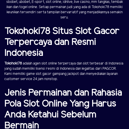
sbobet, ubobet, E-sport, slot online, idnlive, live casino, mm tangkas, tembak
ikan dan togel online. Setiap permainan judi yang ada di Tokohoki78 memiliki
keunikan tersendiri serta tampilan bervariatif yang menjadikannya semakin
seru.
Tokohoki78 Situs Slot Gacor
Terpercaya dan Resmi
Indonesia
Tokohoki78
adalah agen slot online terpercaya dan slot terbesar di Indonesia
yang sudah memiliki lisensi resmi di Indonesia dan legalitas dari PAGCOR.
Kami memiliki game slot gacor gampang jackpot dan menyediakan layanan
customer service 24 jam nonstop.
Jenis Permainan dan Rahasia
Pola Slot Online Yang Harus
Anda Ketahui Sebelum
Bermain